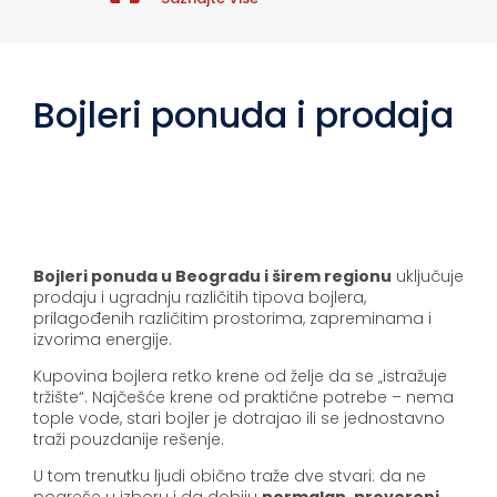
Bojleri ponuda i prodaja
Bojleri ponuda u Beogradu i širem regionu
uključuje
prodaju i ugradnju različitih tipova bojlera,
prilagođenih različitim prostorima, zapreminama i
izvorima energije.
Kupovina bojlera retko krene od želje da se „istražuje
tržište“. Najčešće krene od praktične potrebe – nema
tople vode, stari bojler je dotrajao ili se jednostavno
traži pouzdanije rešenje.
U tom trenutku ljudi obično traže dve stvari: da ne
pogreše u izboru i da dobiju
normalan, provereni