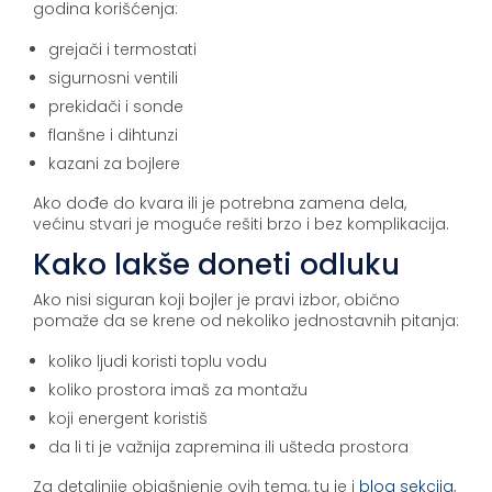
godina korišćenja:
grejači i termostati
sigurnosni ventili
prekidači i sonde
flanšne i dihtunzi
kazani za bojlere
Ako dođe do kvara ili je potrebna zamena dela,
većinu stvari je moguće rešiti brzo i bez komplikacija.
Kako lakše doneti odluku
Ako nisi siguran koji bojler je pravi izbor, obično
pomaže da se krene od nekoliko jednostavnih pitanja:
koliko ljudi koristi toplu vodu
koliko prostora imaš za montažu
koji energent koristiš
da li ti je važnija zapremina ili ušteda prostora
Za detaljnije objašnjenje ovih tema, tu je i
blog sekcija
,