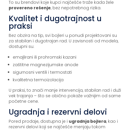
To su brendovi koje kupci najčešće traže kada žele
provereno rešenje
, bez nepotrebnog rizika.
Kvalitet i dugotrajnost u
praksi
Bez obzira na tip, svi bojleri u ponudi projektovani su
za stabilan i dugotrajan rad. U zavisnosti od modela,
dostupni su:
emajlirani ili prohromski kazani
zaštitne magnezijumske anode
sigurnosni ventili i termostati
kvalitetna termoizolacija
U praksi, to znači manje intervencija, stabilan rad i duži
vek trajanja – što se obično pokaže važnijim od same
početne cene.
Ugradnja i rezervni delovi
Pored prodaje, dostupna je i
ugradnja bojlera
, kao i
rezervni delovi koji se najčešće menjaju tokom