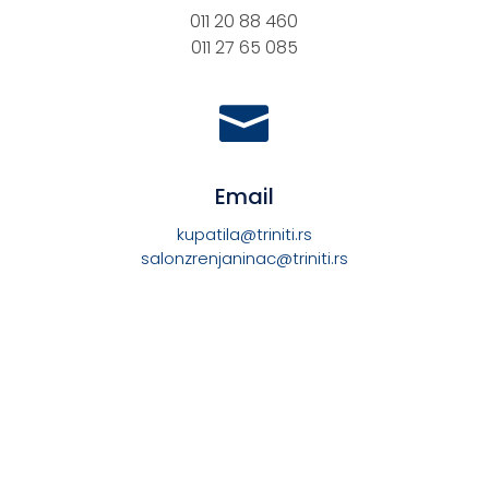
011 20 88 460
011 27 65 085

Email
kupatila@triniti.rs
salonzrenjaninac@triniti.rs