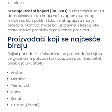
instalacije.
Srednjelitražni bojleri (30-120 l)
su najčešći izbor za
domaćinstva. Iako imaju veću zapreminu, mnogi
modeli su kompaktni i lako se uklapaju i u manje
prostore. Montaža može biti uspravna ili ležeća, što
često rešava problem ograničenog prostora.
Proizvođači koji se najčešće
biraju
Bojleri ponuda – je fokusirana na proizvođače koji su
se godinama pokazali kao pouzdan izbor, bez velikih
oscilacija u kvalitetu.
Ariston
Metalac
Termorad
Dom
Simat
Elit Inox (Čačak)