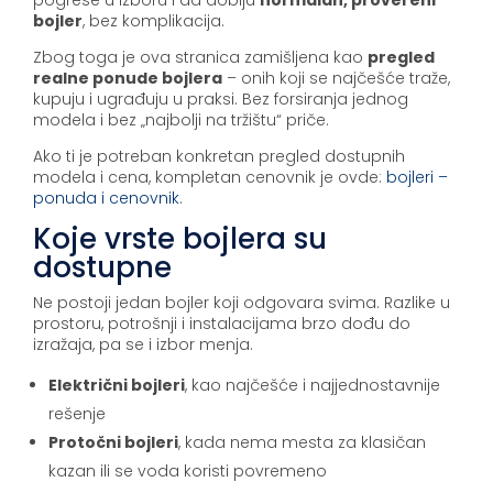
bojler
, bez komplikacija.
Zbog toga je ova stranica zamišljena kao
pregled
realne ponude bojlera
– onih koji se najčešće traže,
kupuju i ugrađuju u praksi. Bez forsiranja jednog
modela i bez „najbolji na tržištu“ priče.
Ako ti je potreban konkretan pregled dostupnih
modela i cena, kompletan cenovnik je ovde:
bojleri –
ponuda i cenovnik
.
Koje vrste bojlera su
dostupne
Ne postoji jedan bojler koji odgovara svima. Razlike u
prostoru, potrošnji i instalacijama brzo dođu do
izražaja, pa se i izbor menja.
Električni bojleri
, kao najčešće i najjednostavnije
rešenje
Protočni bojleri
, kada nema mesta za klasičan
kazan ili se voda koristi povremeno