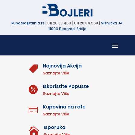
kupatila@triniti.rs
| 011 20 88 460 | 011 20 84 568 |
Višnjička 34,
11000 Beograd, Srbija
Najnovija Akcija

Saznajte Više
Iskoristite Popuste

Saznajte Više
Kupovina na rate

Saznajte Više
Isporuka

Saznajte Više