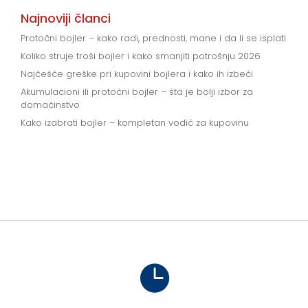
Najnoviji članci
Protočni bojler – kako radi, prednosti, mane i da li se isplati
Koliko struje troši bojler i kako smanjiti potrošnju 2026
Najčešće greške pri kupovini bojlera i kako ih izbeći
Akumulacioni ili protočni bojler – šta je bolji izbor za
domaćinstvo
Kako izabrati bojler – kompletan vodič za kupovinu
