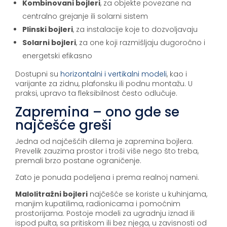
Kombinovani bojleri
, za objekte povezane na
centralno grejanje ili solarni sistem
Plinski bojleri
, za instalacije koje to dozvoljavaju
Solarni bojleri
, za one koji razmišljaju dugoročno i
energetski efikasno
Dostupni su
horizontalni i vertikalni modeli
, kao i
varijante za zidnu, plafonsku ili podnu montažu. U
praksi, upravo ta fleksibilnost često odlučuje.
Zapremina – ono gde se
najčešće greši
Jedna od najčešćih dilema je zapremina bojlera.
Prevelik zauzima prostor i troši više nego što treba,
premali brzo postane ograničenje.
Zato je ponuda podeljena i prema realnoj nameni.
Malolitražni bojleri
najčešće se koriste u kuhinjama,
manjim kupatilima, radionicama i pomoćnim
prostorijama. Postoje modeli za ugradnju iznad ili
ispod pulta, sa pritiskom ili bez njega, u zavisnosti od