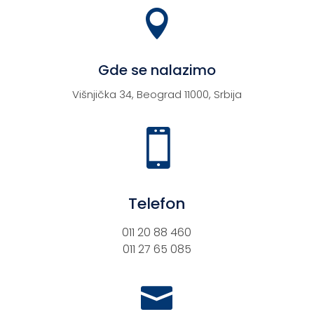

Gde se nalazimo
Višnjička 34, Beograd 11000, Srbija

Telefon
011 20 88 460
011 27 65 085
