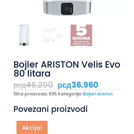
Bojler ARISTON Velis Evo
80 litara
Originalna
Trenutna
рсд
46.200
рсд
36.960
cena
cena
je
je:
Šifra proizvoda:
635
Kategorija:
Bojleri Ariston
bila:
рсд36.96
рсд46.200.
Povezani proizvodi
Akcija!