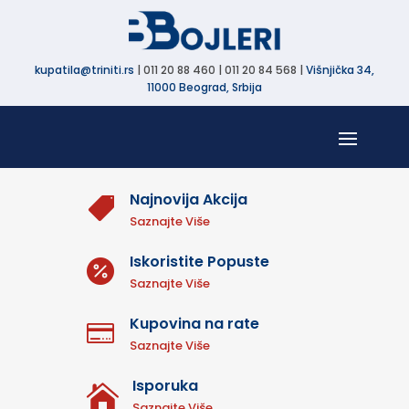
kupatila@triniti.rs
| 011 20 88 460 | 011 20 84 568 |
Višnjička 34,
11000 Beograd, Srbija
Najnovija Akcija

Saznajte Više
Iskoristite Popuste

Saznajte Više
Kupovina na rate

Saznajte Više
Isporuka

Saznajte Više