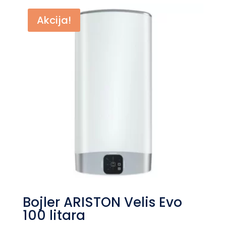
bila:
рсд13.860.
Akcija!
рсд15.400.
Bojler ARISTON Velis Evo
100 litara