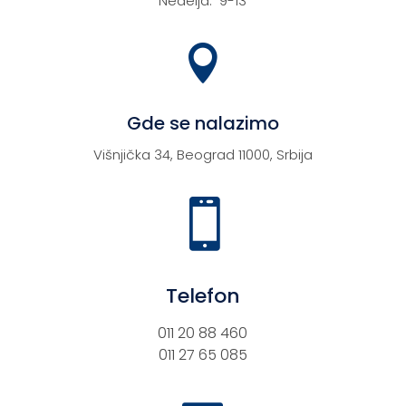
Nedelja: 9-13

Gde se nalazimo
Višnjička 34, Beograd 11000, Srbija

Telefon
011 20 88 460
011 27 65 085