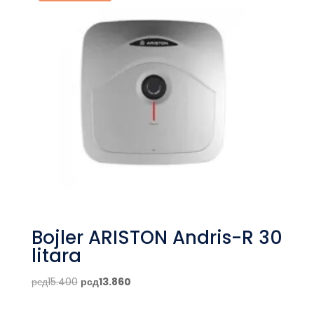
Bojler ARISTON Andris-R 30
litara
Originalna
Trenutna
рсд
15.400
рсд
13.860
cena
cena
je
je: