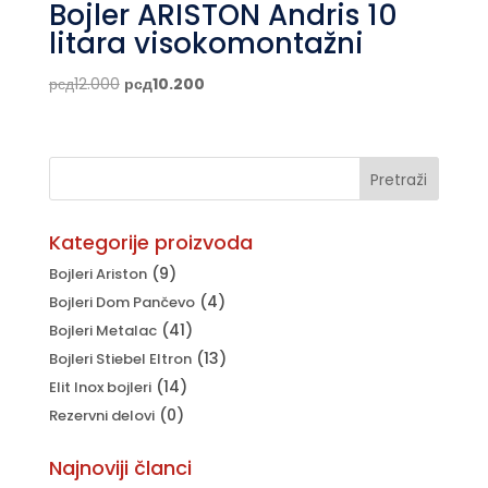
Bojler ARISTON Andris 10
litara visokomontažni
Originalna
Trenutna
рсд
12.000
рсд
10.200
cena
cena
je
je:
bila:
рсд10.200.
рсд12.000.
Kategorije proizvoda
(9)
Bojleri Ariston
(4)
Bojleri Dom Pančevo
(41)
Bojleri Metalac
(13)
Bojleri Stiebel Eltron
(14)
Elit Inox bojleri
(0)
Rezervni delovi
Najnoviji članci