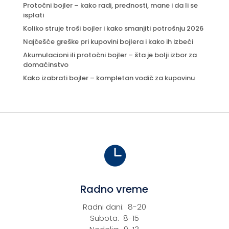
Protočni bojler – kako radi, prednosti, mane i da li se
isplati
Koliko struje troši bojler i kako smanjiti potrošnju 2026
Najčešće greške pri kupovini bojlera i kako ih izbeći
Akumulacioni ili protočni bojler – šta je bolji izbor za
domaćinstvo
Kako izabrati bojler – kompletan vodič za kupovinu

Radno vreme
Radni dani: 8-20
Subota: 8-15