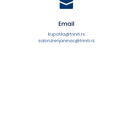

Email
kupatila@triniti.rs
salonzrenjaninac@triniti.rs