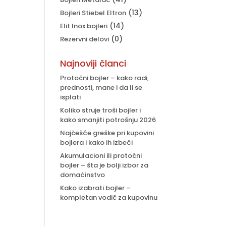
4.203.
(13)
Bojleri Stiebel Eltron
(14)
Elit Inox bojleri
(0)
Rezervni delovi
Najnoviji članci
Protočni bojler – kako radi,
prednosti, mane i da li se
isplati
Koliko struje troši bojler i
kako smanjiti potrošnju 2026
Najčešće greške pri kupovini
bojlera i kako ih izbeći
Akumulacioni ili protočni
bojler – šta je bolji izbor za
domaćinstvo
Kako izabrati bojler –
kompletan vodič za kupovinu