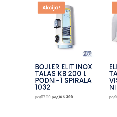
Akcija!
BOJLER ELIT INOX
EL
TALAS KB 200 L
TA
PODNI-1 SPIRALA
V
1032
NI
Originalna
Trenutna
рсд
117.110
рсд
105.399
рсд
cena
cena
je
je:
bila:
рсд105.399.