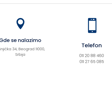
рсд10.670.


Gde se nalazimo
Telefon
šnjička 34, Beograd 11000,
Srbija
011 20 88 460
011 27 65 085