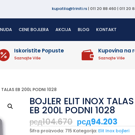
kupatila@triniti.rs
| 011 20 88 460 | 011 20 
ONUDA
CENE BOJLERA
AKCIJA
BLOG
KONTAKT
Iskoristite Popuste
Kupovina na 


Saznajte Više
Saznajte Više
X TALAS EB 200L PODNI 1028
BOJLER ELIT INOX TALAS
EB 200L PODNI 1028
Originalna
Tre
рсд
104.670
рсд
94.203
cena
cen
je
je:
Šifra proizvoda:
715
Kategorija:
Elit Inox bojleri