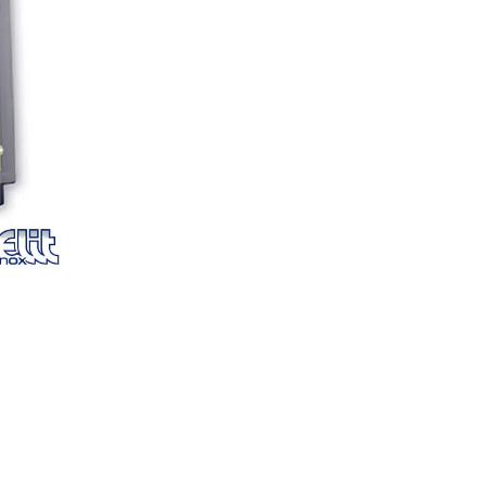
bila:
рсд9
рсд104.670.