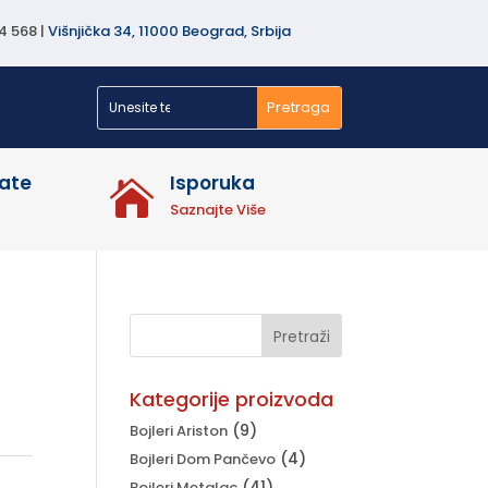
84 568 |
Višnjička 34, 11000 Beograd, Srbija
rate
Isporuka

Saznajte Više
Kategorije proizvoda
nutna
(9)
Bojleri Ariston
a
(4)
Bojleri Dom Pančevo
(41)
Bojleri Metalac