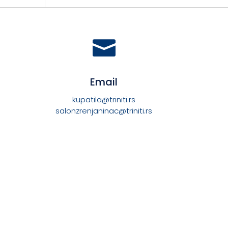

Email
kupatila@triniti.rs
salonzrenjaninac@triniti.rs