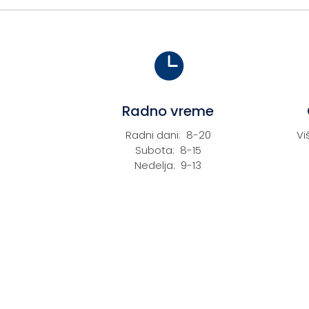
рсд117.110.

Radno vreme
Radni dani: 8-20
Vi
Subota: 8-15
Nedelja: 9-13