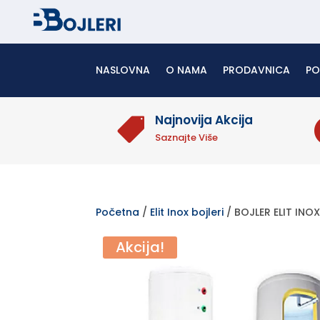
NASLOVNA
O NAMA
PRODAVNICA
P
Najnovija Akcija

Saznajte Više
Početna
/
Elit Inox bojleri
/ BOJLER ELIT INO
Akcija!