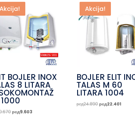
Akcija!
Akcija!
IT BOJLER INOX
BOJLER ELIT IN
LAS 8 LITARA
TALAS M 60
ISOKOMONTAŽ
LITARA 1004
 1000
Originalna
Trenu
рсд
24.890
рсд
22.401
cena
cena
Originalna
Trenutna
10.670
рсд
9.603
je
je:
cena
cena
bila:
рсд22.
je
je:
рсд24.890.
bila:
рсд9.603.