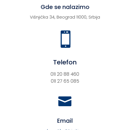
Gde se nalazimo
Višnjička 34, Beograd 11000, Srbija

Telefon
011 20 88 460
011 27 65 085

Email