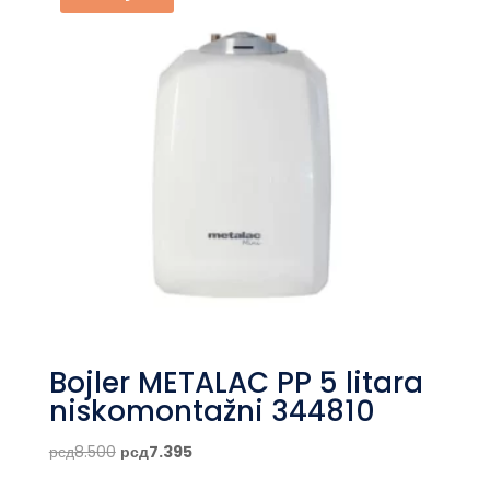
Bojler METALAC PP 5 litara
niskomontažni 344810
Originalna
Trenutna
рсд
8.500
рсд
7.395
cena
cena