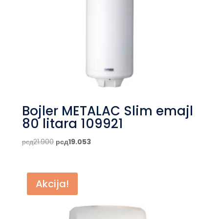
Bojler METALAC Slim emajl
80 litara 109921
Originalna
Trenutna
рсд
21.900
рсд
19.053
cena
cena
je
je:
bila:
рсд19.053.
Akcija!
рсд21.900.