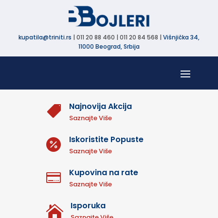
kupatila@triniti.rs
| 011 20 88 460 | 011 20 84 568 |
Višnjička 34,
11000 Beograd, Srbija
Najnovija Akcija

Saznajte Više
Iskoristite Popuste

Saznajte Više
Kupovina na rate

Saznajte Više
Isporuka

Saznajte Više