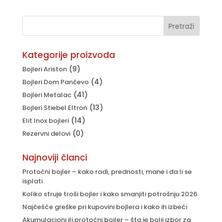
je
je:
bila:
рсд7.395.
рсд8.500.
Kategorije proizvoda
(9)
Bojleri Ariston
(4)
Bojleri Dom Pančevo
(41)
Bojleri Metalac
(13)
Bojleri Stiebel Eltron
(14)
Elit Inox bojleri
(0)
Rezervni delovi
Najnoviji članci
Protočni bojler – kako radi, prednosti, mane i da li se
isplati
Koliko struje troši bojler i kako smanjiti potrošnju 2026
Najčešće greške pri kupovini bojlera i kako ih izbeći
Akumulacioni ili protočni bojler – šta je bolji izbor za