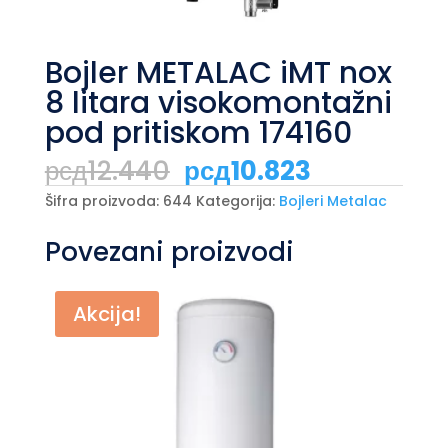
Bojler METALAC iMT nox
8 litara visokomontažni
pod pritiskom 174160
Originalna
Trenutna
рсд
12.440
рсд
10.823
cena
cena
je
je:
Šifra proizvoda:
644
Kategorija:
Bojleri Metalac
bila:
рсд10.823.
рсд12.440.
Povezani proizvodi
Akcija!