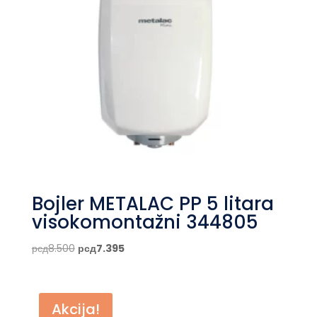
Bojler METALAC PP 5 litara
visokomontažni 344805
Originalna
Trenutna
рсд
8.500
рсд
7.395
cena
cena
je
je:
bila:
рсд7.395.
Akcija!
рсд8.500.