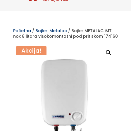
Početna
/
Bojleri Metalac
/ Bojler METALAC iMT
nox 8 litara visokomontažni pod pritiskom 174160
Akcija!