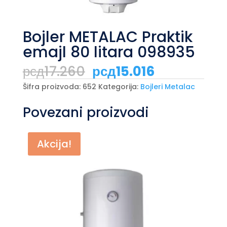
Bojler METALAC Praktik
emajl 80 litara 098935
Originalna
Trenutna
рсд
17.260
рсд
15.016
cena
cena
je
je:
Šifra proizvoda:
652
Kategorija:
Bojleri Metalac
bila:
рсд15.016.
рсд17.260.
Povezani proizvodi
Akcija!