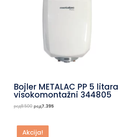
Bojler METALAC PP 5 litara
visokomontažni 344805
Originalna
Trenutna
рсд
8.500
рсд
7.395
cena
cena
je
je:
bila:
рсд7.395.
Akcija!
рсд8.500.