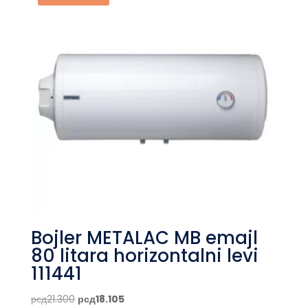
Bojler METALAC MB emajl
80 litara horizontalni levi
111441
Originalna
Trenutna
рсд
21.300
рсд
18.105