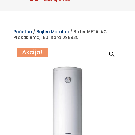
Početna
/
Bojleri Metalac
/ Bojler METALAC
Praktik emajl 80 litara 098935
Akcija!