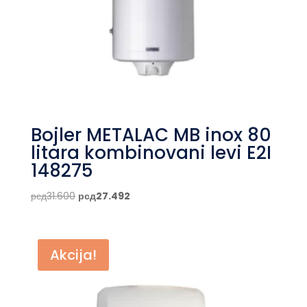
Bojler METALAC MB inox 80
litara kombinovani levi E2I
148275
Originalna
Trenutna
рсд
31.600
рсд
27.492
cena
cena
je
je:
bila:
рсд27.492.
Akcija!
рсд31.600.