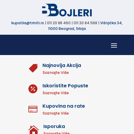
kupatila@triniti.rs
| 011 20 88 460 | 011 20 84 568 |
Višnjička 34,
11000 Beograd, Srbija
Najnovija Akcija

Saznajte Više
Iskoristite Popuste

Saznajte Više
Kupovina na rate

Saznajte Više
Isporuka

Saznajte Više