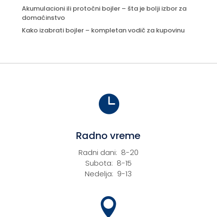
Akumulacioni ili protočni bojler – šta je bolji izbor za
domaćinstvo
Kako izabrati bojler – kompletan vodič za kupovinu

Radno vreme
Radni dani: 8-20
Subota: 8-15
Nedelja: 9-13
