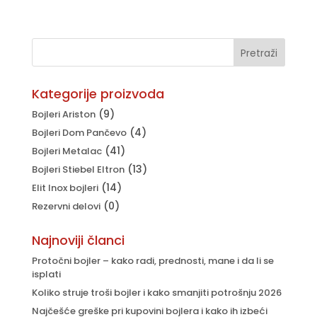
cena
cena
je
je:
bila:
рсд18.105.
рсд21.300.
Kategorije proizvoda
(9)
Bojleri Ariston
(4)
Bojleri Dom Pančevo
(41)
Bojleri Metalac
(13)
Bojleri Stiebel Eltron
(14)
Elit Inox bojleri
(0)
Rezervni delovi
Najnoviji članci
Protočni bojler – kako radi, prednosti, mane i da li se
isplati
Koliko struje troši bojler i kako smanjiti potrošnju 2026
Najčešće greške pri kupovini bojlera i kako ih izbeći