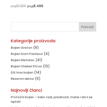
Originalna
Trenutna
рсд
10.200
рсд
8.466
cena
cena
je
je:
bila:
рсд8.466.
рсд10.200.
Kategorije proizvoda
(9)
Bojleri Ariston
(4)
Bojleri Dom Pančevo
(41)
Bojleri Metalac
(13)
Bojleri Stiebel Eltron
(14)
Elit Inox bojleri
(0)
Rezervni delovi
Najnoviji članci
Protočni bojler – kako radi, prednosti, mane i da li se
isplati