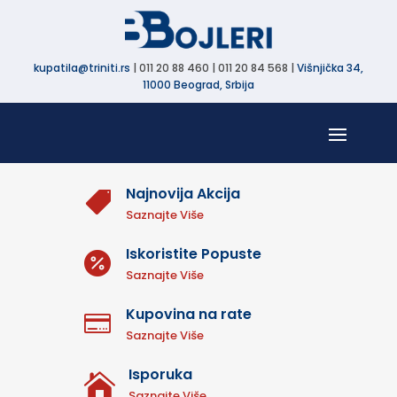
kupatila@triniti.rs
| 011 20 88 460 | 011 20 84 568 |
Višnjička 34,
11000 Beograd, Srbija
Najnovija Akcija

Saznajte Više
Iskoristite Popuste

Saznajte Više
Kupovina na rate

Saznajte Više
Isporuka

Saznajte Više