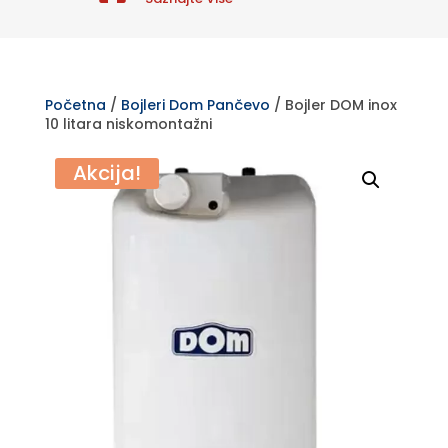
Početna
/
Bojleri Dom Pančevo
/ Bojler DOM inox
10 litara niskomontažni
Akcija!