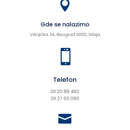

Gde se nalazimo
Višnjička 34, Beograd 11000, Srbija

Telefon
011 20 88 460
011 27 65 085
