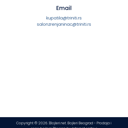
Email
kupatila@triniti.rs
salonzrenjaninac@triniti.rs
Copyright © 2026. |Bojleri.net. Bojleri Beograd - Prodaja i