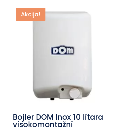
je
je:
bila:
рсд20.740.
Akcija!
рсд24.400.
Bojler DOM Inox 10 litara
visokomontažni