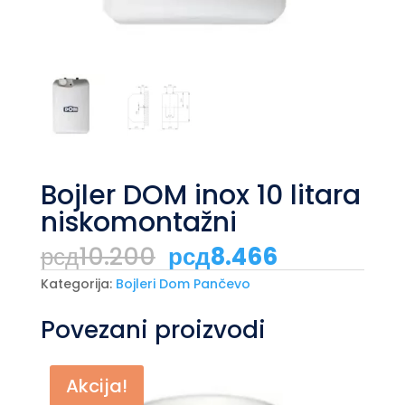
Bojler DOM inox 10 litara
niskomontažni
Originalna
Trenutna
рсд
10.200
рсд
8.466
cena
cena
je
je:
Kategorija:
Bojleri Dom Pančevo
bila:
рсд8.466.
рсд10.200.
Povezani proizvodi
Akcija!