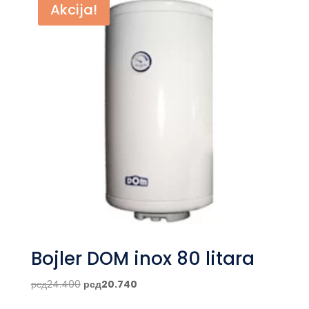
Akcija!
рсд21.800.
Bojler DOM inox 80 litara
Originalna
Trenutna
рсд
24.400
рсд
20.740
cena
cena