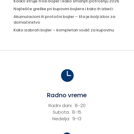
Koliko struje troši bojler i kako smanjiti potrošnju 2026
Najčešće greške pri kupovini bojlera i kako ih izbeći
Akumulacioni ili protočni bojler – šta je bolji izbor za
domaćinstvo
Kako izabrati bojler – kompletan vodič za kupovinu

Radno vreme
Radni dani: 8-20
Subota: 8-15
Nedelja: 9-13